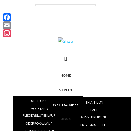
Facebook
Email
Instagram
HOME
VEREIN
ÜBER UNS
TRIATHLON
WETTKÄMPFE
VORSTAND
LAUF
FLIEDERBLÜTENLAUF
SATZUNG
AUSSCHREIBUNG
VOLLEYBALL
NEWS
ODERPOKALLAUF
TRAINING
ERGEBNISLISTEN
ERGEBNISLISTEN
SKI