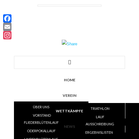
Facebook
Email
Instagram
HOME
VEREIN
ÜBER UNS
TRIATHLON
WETTKÄMPFE
VORSTAND
LAUF
FLIEDERBLÜTENLAUF
SATZUNG
AUSSCHREIBUNG
VOLLEYBALL
NEWS
ODERPOKALLAUF
TRAINING
ERGEBNISLISTEN
ERGEBNISLISTEN
SKI