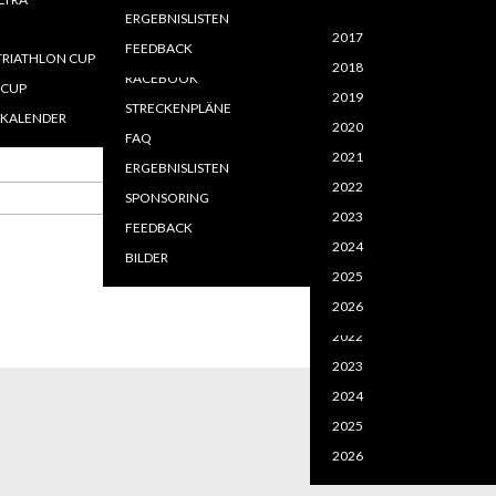
2020
2020
MELDEN - LOGIN
LEISTUNGEN
ERGEBNISLISTEN
=============
2021
2021
2017
FFENTLICHE DOKUMENTE
LAGEPLAN EVENTGELÄNDE
FEEDBACK
RIATHLON CUP
2022
2022
2018
USSCHREIBUNGEN
NLINEANTRAG
RACEBOOK
-CUP
2023
2025
2019
STRECKENPLÄNE
KALENDER
2024
2026
2020
FAQ
2021
ERGEBNISLISTEN
2017
2022
SPONSORING
Gehe zu Monat
2018
2023
FEEDBACK
2019
2024
BILDER
2020
2024
2025
2021
2026
2026
2022
2023
2024
2025
2026