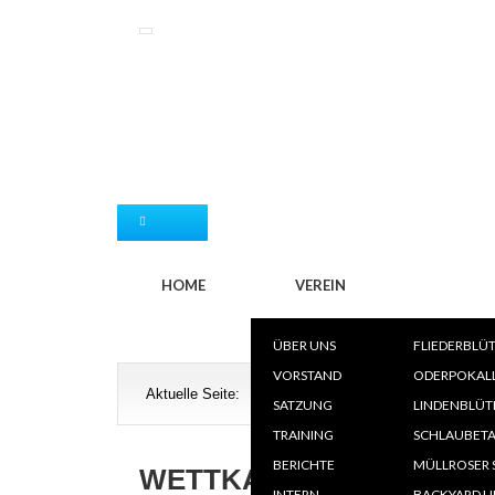
WETTK
HOME
VEREIN
ÜBER UNS
FLIEDERBLÜ
T
VORSTAND
ODERPOKAL
Aktuelle Seite:
Wettkämpfe
»
Wettkampfkalender
L
SATZUNG
LINDENBLÜT
V
TRAINING
SCHLAUBETA
SK
BERICHTE
MÜLLROSER 
WETTKAMPFKALENDER
INTERN
BACKYARD U