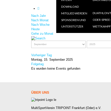
AN
DOWNLOAD
=====
Ö
DUATHLON/T
MITGLIED WERDEN
Nach Jahr
A
O
ODER-SPREE
SPONSOREN UND
Nach Monat
Nach Woche
UNTERSTÜTZER
WETTKAMPF
Heute
Gehe zu Monat
Vorheriger Tag
Montag, 15. September 2025
Folgetag
Es wurden keine Events gefunden
ÜBER
UNS
MultiSportVerein TRIPOINT Frankfurt (Oder) e.V.