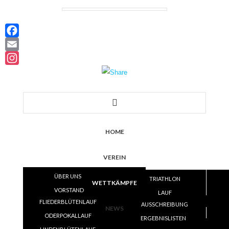
Facebook
Email
Instagram
HOME
VEREIN
ÜBER UNS
TRIATHLON
WETTKÄMPFE
VORSTAND
LAUF
FLIEDERBLÜTENLAUF
SATZUNG
AUSSCHREIBUNG
VOLLEYBALL
NEWS
ODERPOKALLAUF
TRAINING
ERGEBNISLISTEN
ERGEBNISLISTEN
SKI