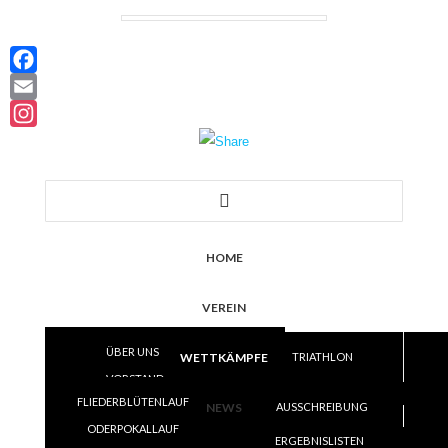
Facebook
Email
Instagram
HOME
VEREIN
ÜBER UNS
WETTKÄMPFE
TRIATHLON
VORSTAND
LAUF
FLIEDERBLÜTENLAUF
SATZUNG
NEWS
AUSSCHREIBUNG
VOLLEYBALL
ODERPOKALLAUF
TRAINING
ERGEBNISLISTEN
ERGEBNISLISTEN