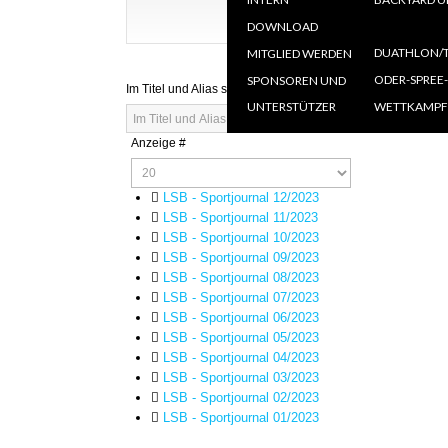
AN
DOWNLOAD
=====
Ö
DUATHLON/T
MITGLIED WERDEN
A
O
ODER-SPREE
SPONSOREN UND
Im Titel und Alias suchen. Als Präfix „ID:“ verwenden, um n
UNTERSTÜTZER
WETTKAMPF
FILTER
Anzeige #
LSB - Sportjournal 12/2023
LSB - Sportjournal 11/2023
LSB - Sportjournal 10/2023
LSB - Sportjournal 09/2023
LSB - Sportjournal 08/2023
LSB - Sportjournal 07/2023
LSB - Sportjournal 06/2023
LSB - Sportjournal 05/2023
LSB - Sportjournal 04/2023
LSB - Sportjournal 03/2023
LSB - Sportjournal 02/2023
LSB - Sportjournal 01/2023