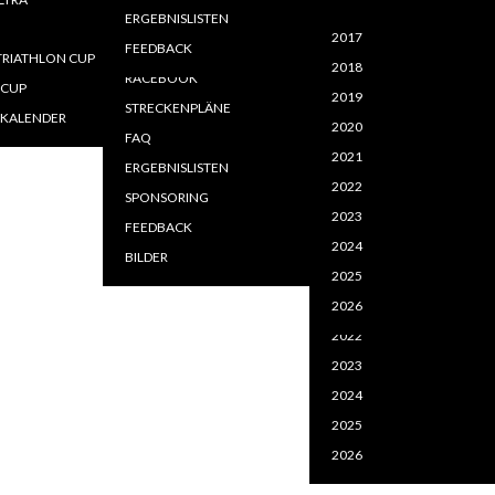
2020
2020
MELDEN - LOGIN
LEISTUNGEN
ERGEBNISLISTEN
=============
2021
2021
2017
FFENTLICHE DOKUMENTE
LAGEPLAN EVENTGELÄNDE
FEEDBACK
RIATHLON CUP
2022
2022
2018
USSCHREIBUNGEN
NLINEANTRAG
RACEBOOK
-CUP
2023
2025
2019
ach einer Weblink-ID zu suchen.
STRECKENPLÄNE
KALENDER
2024
2026
2020
ZURÜCKSETZEN
FAQ
2021
ERGEBNISLISTEN
2017
2022
SPONSORING
2018
2023
FEEDBACK
2019
2024
BILDER
2020
2024
2025
2021
2026
2026
2022
2023
2024
2025
2026