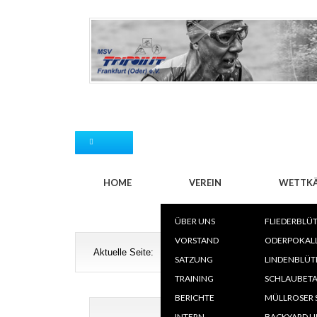
HOME
VEREIN
WETTK
ÜBER UNS
FLIEDERBLÜ
T
VORSTAND
ODERPOKAL
Aktuelle Seite:
Links
»
Verbandsnews
»
Verba
L
SATZUNG
LINDENBLÜT
V
TRAINING
SCHLAUBETA
SK
BERICHTE
MÜLLROSER 
INTERN
BACKYARD U